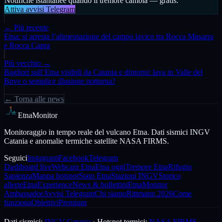
Notifiche istantanee quando il tremore cambia — gratis.
Attiva avvisi Telegram
← Più recente
Etna: si arresta l’alimentazione del campo lavico tra Rocca Musarra
e Rocca Capra
Più vecchio →
Bagliori sull’Etna visibili da Catania e dintorni: lava in Valle del
Bove o semplice illusione notturna?
← Torna alle news
EtnaMonitor
Monitoraggio in tempo reale del vulcano Etna. Dati sismici INGV
Catania e anomalie termiche satellite NASA FIRMS.
Seguici
Instagram
Facebook
Telegram
Dashboard live
Webcam Etna
Etna oggi
Tremore Etna
Rifugio
Sapienza
Mappa hotspot
Stato Etna
Stazioni INGV
Storico
allerte
EtnaExperience
News & bollettini
EtnaMonitor
Ambassador
Avvisi Telegram
Chi siamo
Rittmann 2026
Come
funziona
Obiettivi
Premium
Dati sismici:
INGV Catania
·
Hotspot termici:
NASA FIRMS