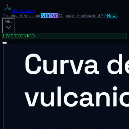
EtnaMonitor
Dashboard
Previsione
NUOVO
Mappa
Vulcani
Stazioni 3D
News
Altro
LIVE TECNICO