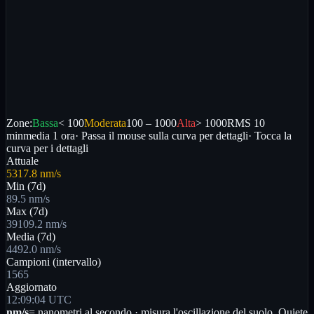
Zone:
Bassa
< 100
Moderata
100 – 1000
Alta
> 1000
RMS 10
min
media
1 ora
· Passa il mouse sulla curva per dettagli
· Tocca la
curva per i dettagli
Attuale
5317.8 nm/s
Min (7d)
89.5 nm/s
Max (7d)
39109.2 nm/s
Media (7d)
4492.0 nm/s
Campioni (intervallo)
1565
Aggiornato
12:09:04 UTC
nm/s
= nanometri al secondo · misura l'oscillazione del suolo. Quiete