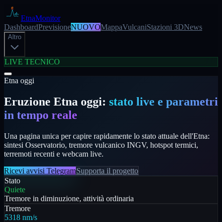
EtnaMonitor
Dashboard
Previsione
NUOVO
Mappa
Vulcani
Stazioni 3D
News
Altro
LIVE TECNICO
Etna oggi
Eruzione Etna oggi:
stato live e parametri
in tempo reale
Una pagina unica per capire rapidamente lo stato attuale dell'Etna:
sintesi Osservatorio, tremore vulcanico INGV, hotspot termici,
terremoti recenti e webcam live.
Ricevi avvisi Telegram
Supporta il progetto
Stato
Quiete
Tremore in diminuzione, attività ordinaria
Tremore
5318 nm/s