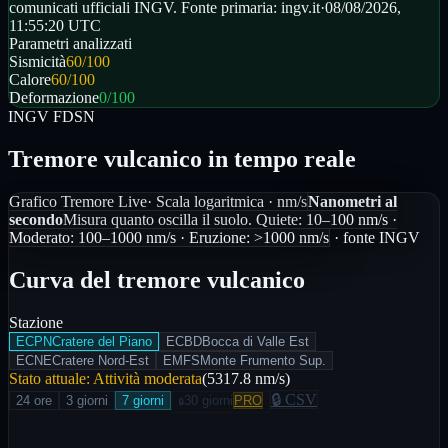
comunicati ufficiali INGV. Fonte primaria: ingv.it
·
08/08/2026,
11:55:20
UTC
Parametri analizzati
Sismicità
60
/100
Calore
60
/100
Deformazione
0
/100
INGV FDSN
Tremore vulcanico in tempo reale
Grafico Tremore Live
· Scala logaritmica ·
nm/s
Nanometri al
secondo
Misura quanto oscilla il suolo. Quiete: 10–100 nm/s ·
Moderato: 100–1000 nm/s · Eruzione: >1000 nm/s
· fonte INGV
Curva del tremore vulcanico
Stazione
ECPN
Cratere del Piano
ECBD
Bocca di Valle Est
ECNE
Cratere Nord-Est
EMFS
Monte Frumento Sup.
Stato attuale:
Attività moderata
(
5317.8
nm/s)
🔒 CSV
24 ore
3 giorni
7 giorni
30 giorni
PRO
🔒