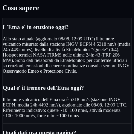
Cosa sapere
L'Etna e' in eruzione oggi?
Allo stato attuale (aggiornato 08/08, 12:09 UTC) il tremore
vulcanico misurato dalla stazione INGV ECPN è 5318 nm/s (media
24h 4492 nm/s), livello di attività EtnaMonitor "Quiete" (0/4).
Hotspot termici NASA FIRMS nelle ultime 24h: 43 (FRP 206
MW). Sono dati rielaborati da EtnaMonitor: per conferme ufficiali
su eruzioni, emissioni di cenere o ordinanze consulta sempre INGV
Osservatorio Etneo e Protezione Civile.
Qual e' il tremore dell'Etna oggi?
Il tremore vulcanico dell'Etna ora è 5318 nm/s (stazione INGV
ECPN, media 24h 4492 nm/s), aggiornato alle 08/08, 12:09 UTC.
Riferimento indicativo: quiete ~10–100 nm/s, attività moderata
~100–1000 nm/s, forte oltre ~1000 nm/s.
Quali dati usa questa pagina?