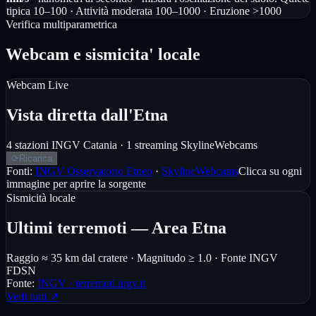
tipica 10–100 · Attività moderata 100–1000 · Eruzione >1000
Verifica multiparametrica
Webcam e sismicita' locale
Webcam Live
Vista diretta dall'Etna
4 stazioni INGV Catania · 1 streaming SkylineWebcams
⟳
Ricarica
Fonti:
INGV Osservatorio Etneo
·
SkylineWebcams
Clicca su ogni
immagine per aprire la sorgente
Sismicità locale
Ultimi terremoti — Area Etna
Raggio ≈ 35 km dal cratere · Magnitudo ≥ 1.0 · Fonte INGV
FDSN
Fonte:
INGV · terremoti.ingv.it
Vedi tutti ↗