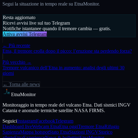
Segui la situazione in tempo reale su EtnaMonitor.
Resta aggiornato
Ricevi avvisi live sul tuo Telegram
Notifiche istantanee quando il tremore cambia — gratis.
Attiva avvisi Telegram
← Più recente
Etna, il tremore crolla dopo il picco: l’eruzione sta perdendo forza?
Più vecchio →
Tremore vulcanico dell’Etna in aumento: analisi degli ultimi 30
giorni
← Torna alle news
EtnaMonitor
Monitoraggio in tempo reale del vulcano Etna. Dati sismici INGV
Catania e anomalie termiche satellite NASA FIRMS.
Seguici
Instagram
Facebook
Telegram
Dashboard live
Webcam Etna
Etna oggi
Tremore Etna
Rifugio
Sapienza
Mappa hotspot
Stato Etna
Stazioni INGV
Storico
allerte
EtnaExperience
News & bollettini
EtnaMonitor