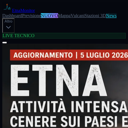
EtnaMonitor
Dashboard
Previsione
NUOVO
Mappa
Vulcani
Stazioni 3D
News
Altro
LIVE TECNICO