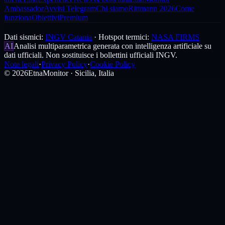
Ambassador
Avvisi Telegram
Chi siamo
Rittmann 2026
Come
funziona
Obiettivi
Premium
Dati sismici:
INGV Catania
·
Hotspot termici:
NASA FIRMS
AI
Analisi multiparametrica generata con intelligenza artificiale su
dati ufficiali. Non sostituisce i bollettini ufficiali INGV.
Note legali
·
Privacy Policy
·
Cookie Policy
©
2026
EtnaMonitor · Sicilia, Italia