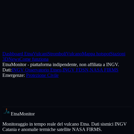
Nota operativa
Prudenza
Dati tecnici, non allerta
EtnaMonitor rielabora dati pubblici per consultazione. Per Vulcano,
allerte, ordinanze e valutazioni operative restano sempre INGV e
Protezione Civile.
Dashboard Etna
Vulcani
Stromboli
Vulcano
Mappa hotspot
Stazioni
3D
News
Come funziona
EtnaMonitor
- piattaforma indipendente, non affiliata a INGV.
Dati:
INGV Osservatorio Etneo
,
INGV FDSN
,
NASA FIRMS
Emergenze:
Protezione Civile
EtnaMonitor
Monitoraggio in tempo reale del vulcano Etna. Dati sismici INGV
Catania e anomalie termiche satellite NASA FIRMS.