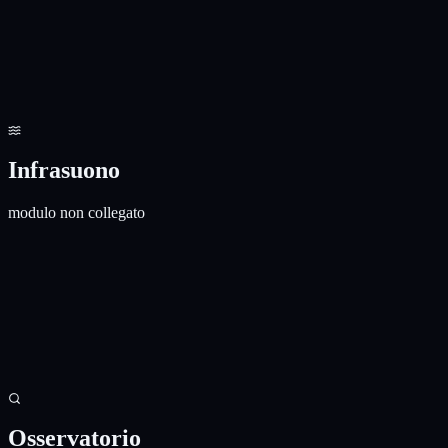
Fonte: INGV FDSN dataselect/station
Finestra RMS:
10
min
Banda:
0.5-2.5 Hz
Non calibrato
Infrasuono
modulo non collegato
Segnale acustico
Non attivo
Infrasuono Vulcano
La banda sismica 4-10 Hz e' gia' disponibile nel grafico sopra. Una
pipeline separata per infrasuono non e' ancora attiva su questa
pagina.
Osservatorio