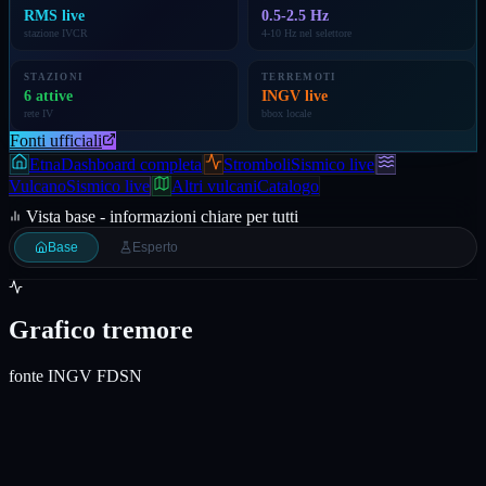
RMS live
0.5-2.5 Hz
stazione IVCR
4-10 Hz nel selettore
STAZIONI
TERREMOTI
6 attive
INGV live
rete IV
bbox locale
Fonti ufficiali
Etna
Dashboard completa
Stromboli
Sismico live
Vulcano
Sismico live
Altri vulcani
Catalogo
Vista base - informazioni chiare per tutti
Base
Esperto
Grafico tremore
fonte INGV FDSN
Segnale sismico live
Vulcano
: RMS da waveform INGV FDSN