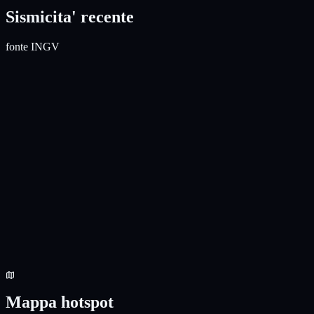
Sismicita' recente
fonte INGV
Sismicita' localizzata
Terremoti recenti - area
Vulcano
Eventi localizzati INGV FDSN nella bbox del vulcano. Magnitudo
minima 0.5.
Aggiorna
Eventi
0
Max M
-
Prof. media
-
Mappa hotspot