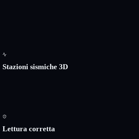
NASA FIRMS
Fonte pronta
Hotspot termici area Vulcano
La fonte e' la stessa gia' usata per Etna. Per Stromboli e Vulcano
manca solo il ritaglio per slug e la pagina mappa dedicata.
Stazioni sismiche 3D
Rete sismica configurata
Stazioni
Vulcano
- INGV FDSN
IVCR - IVPL - IVGP - IVLT - IVLO - IVUG
- canali verticali
velocity usati per RMS live
IVCR
IVPL
IVGP
IVLT
IVLO
IVUG
Lettura corretta